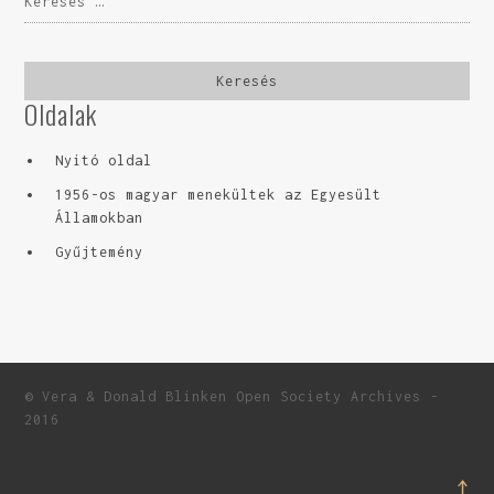
Oldalak
Nyitó oldal
1956-os magyar menekültek az Egyesült
Államokban
Gyűjtemény
© Vera & Donald Blinken Open Society Archives -
2016
↑