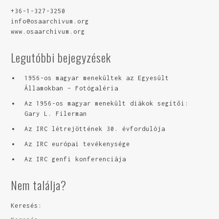
+36-1-327-3250
info@osaarchivum.org
www.osaarchivum.org
Legutóbbi bejegyzések
1956-os magyar menekültek az Egyesült
Államokban – Fotógaléria
Az 1956-os magyar menekült diákok segítői:
Gary L. Filerman
Az IRC létrejöttének 30. évfordulója
Az IRC európai tevékenysége
Az IRC genfi konferenciája
Nem találja?
Keresés: