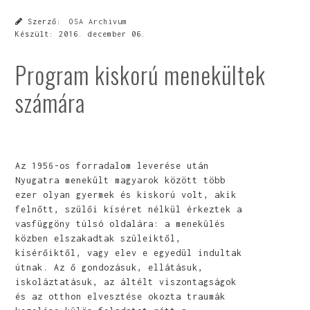
Szerző:
OSA Archivum
Készült:
2016. december 06.
Program kiskorú menekültek
számára
Az 1956-os forradalom leverése után
Nyugatra menekült magyarok között több
ezer olyan gyermek és kiskorú volt, akik
felnőtt, szülői kíséret nélkül érkeztek a
vasfüggöny túlsó oldalára: a menekülés
közben elszakadtak szüleiktől,
kísérőiktől, vagy elev e egyedül indultak
útnak. Az ő gondozásuk, ellátásuk,
iskoláztatásuk, az áltélt viszontagságok
és az otthon elvesztése okozta traumák