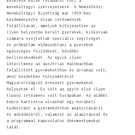
kezelése külön feladatot rótt a
menekültügyi szervezetekre. A Nemzetközi
Menekültügyi Bizottság már 1959-ben
kezdeményezte olyan intézmények
felállítását, amelyek kifejezetten az
ilyen helyzetbe került gyerekek, kiskorúak
számára nyújtottak speciális segítséget,
és próbálták előmozdítani a gyerekek
egészséges fejlődését, későbbi
beilleszkedését. Az egyik ilyen
létesítmény az ausztriai Hainbachban
felállított gyermekotthon és árvaház volt,
ahol kezdetben túlnyomórészt
Magyarországról érkezett gyermekeket
helyeztek el. Ez volt az egyik első ilyen
típúsú intézmény volt Európában. Az alábbi
képre kattintva olvashat egy korabeli
tudósítást a gyermekotthon megnyitásáról
és működéséről, valamint az alapítással és
a programmal kapcsolatos dokumentumokat
talál.