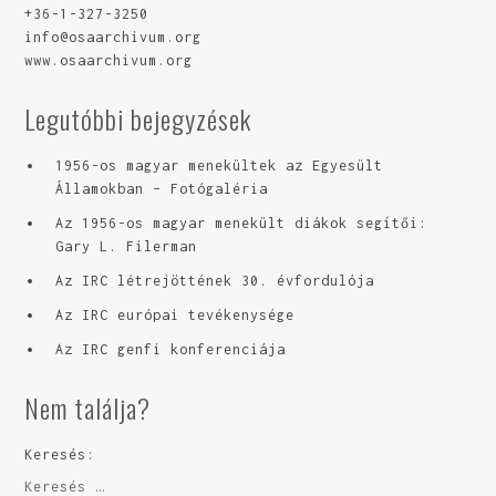
+36-1-327-3250
info@osaarchivum.org
www.osaarchivum.org
Legutóbbi bejegyzések
1956-os magyar menekültek az Egyesült
Államokban – Fotógaléria
Az 1956-os magyar menekült diákok segítői:
Gary L. Filerman
Az IRC létrejöttének 30. évfordulója
Az IRC európai tevékenysége
Az IRC genfi konferenciája
Nem találja?
Keresés: